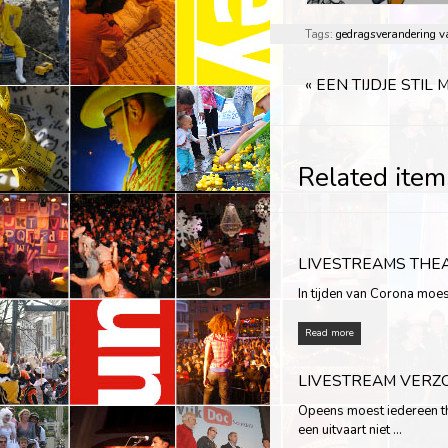
Tags:
gedragsverandering v
«
EEN TIJDJE STIL 
Related item
LIVESTREAMS THEA
In tijden van Corona moest
Read more
LIVESTREAM VERZ
Opeens moest iedereen th
een uitvaart niet …