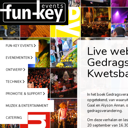
FUN-KEY EVENTS
Live web
Gedrags
EVENEMENTEN
Kwetsba
ONTWERP
TECHNIEK
PROMOTIE & SUPPORT
In het boek Gedragsvera
opgetekend, van waaruit
Gaal en Alyson Annan, o
MUZIEK & ENTERTAINMENT
gedragsverandering.
CATERING
Om deze verhalen en le
20 september van 16.30 