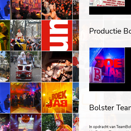
Productie 
Bolster Tea
In opdracht van TeamBol