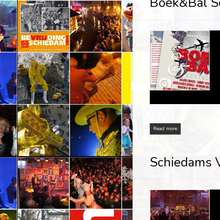
Boek&Bal S
Read more
Schiedams Vr