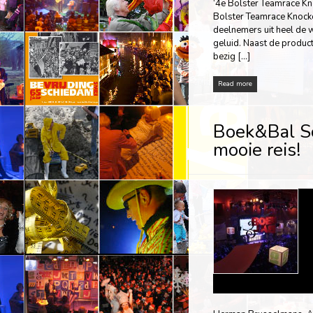
‘4e Bolster Teamrace Kn
Bolster Teamrace Knocko
deelnemers uit heel de w
geluid. Naast de produc
bezig […]
Read more
Boek&Bal S
mooie reis!