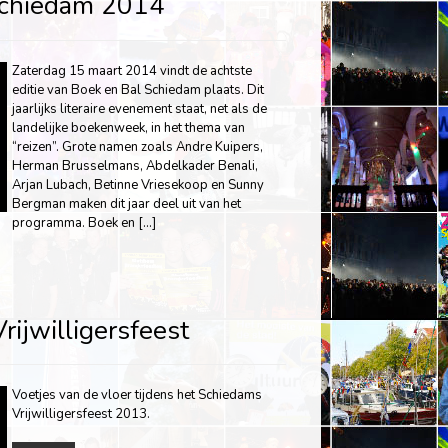
chiedam 2014
Zaterdag 15 maart 2014 vindt de achtste
editie van Boek en Bal Schiedam plaats. Dit
jaarlijks literaire evenement staat, net als de
landelijke boekenweek, in het thema van
“reizen”. Grote namen zoals Andre Kuipers,
Herman Brusselmans, Abdelkader Benali,
Arjan Lubach, Betinne Vriesekoop en Sunny
Bergman maken dit jaar deel uit van het
programma. Boek en […]
ijwilligersfeest
Voetjes van de vloer tijdens het Schiedams
Vrijwilligersfeest 2013.