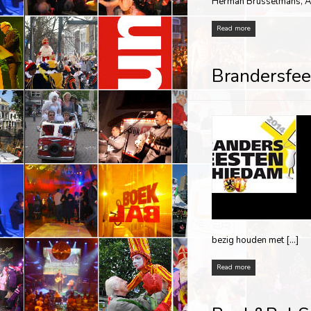
Herman Brusselmans, Arj
Read more
Brandersfe
bezig houden met […]
Read more