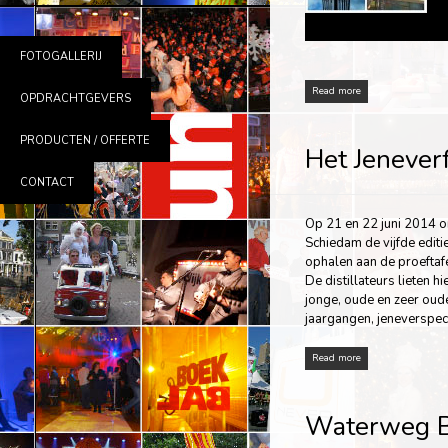
FOTOGALLERIJ
Read more
OPDRACHTGEVERS
PRODUCTEN / OFFERTE
Het Jeneverf
CONTACT
Op 21 en 22 juni 2014 
Schiedam de vijfde editie
ophalen aan de proeftaf
De distillateurs lieten 
jonge, oude en zeer oud
jaargangen, jeneverspeci
Read more
Waterweg 