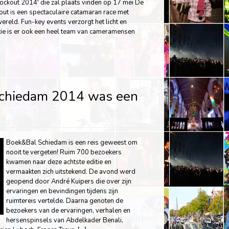
ockout 2014′ die zal plaats vinden op 17 mei De
ut is een spectaculaire catamaran race met
ereld. Fun-key events verzorgt het licht en
tie is er ook een heel team van cameramensen
chiedam 2014 was een
Boek&Bal Schiedam is een reis geweest om
nooit te vergeten! Ruim 700 bezoekers
kwamen naar deze achtste editie en
vermaakten zich uitstekend. De avond werd
geopend door André Kuipers die over zijn
ervaringen en bevindingen tijdens zijn
ruimtereis vertelde. Daarna genoten de
bezoekers van de ervaringen, verhalen en
hersenspinsels van Abdelkader Benali,