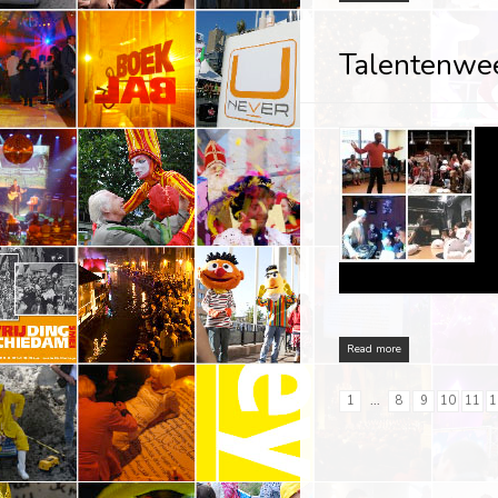
Talentenwee
Read more
1
...
8
9
10
11
1