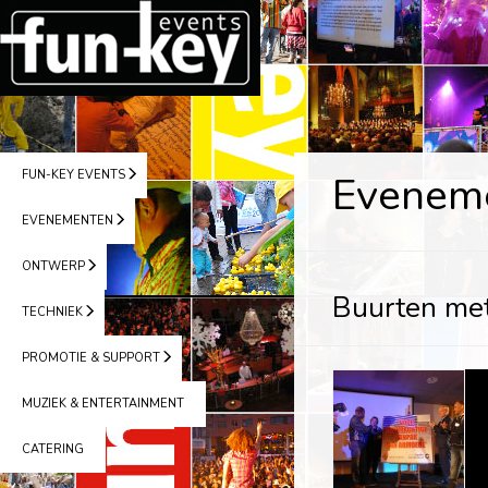
FUN-KEY EVENTS
Evenem
EVENEMENTEN
ONTWERP
Buurten met
TECHNIEK
PROMOTIE & SUPPORT
MUZIEK & ENTERTAINMENT
CATERING