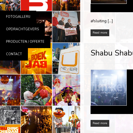
FOTOGALLERIJ
afsluiting […]
OPDRACHTGEVERS
Read more
PRODUCTEN / OFFERTE
Shabu Shabu
CONTACT
Read more