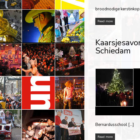
broodnodige kerstinkop
Read more
Kaarsjesavo
Schiedam
Bernardusschool […]
Read more