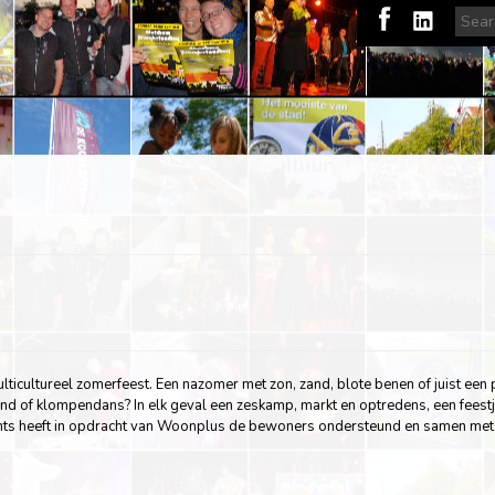
icultureel zomerfeest. Een nazomer met zon, zand, blote benen of juist een
and of klompendans? In elk geval een zeskamp, markt en optredens, een feestj
ts heeft in opdracht van Woonplus de bewoners ondersteund en samen met