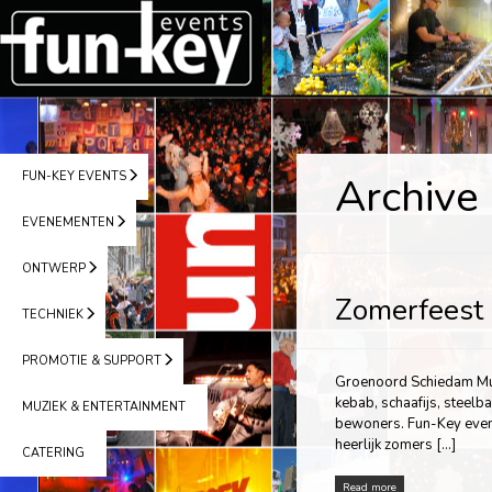
FUN-KEY EVENTS
Archive
EVENEMENTEN
ONTWERP
Zomerfeest
TECHNIEK
PROMOTIE & SUPPORT
Groenoord Schiedam Mult
kebab, schaafijs, steelb
MUZIEK & ENTERTAINMENT
bewoners. Fun-Key even
heerlijk zomers […]
CATERING
Read more