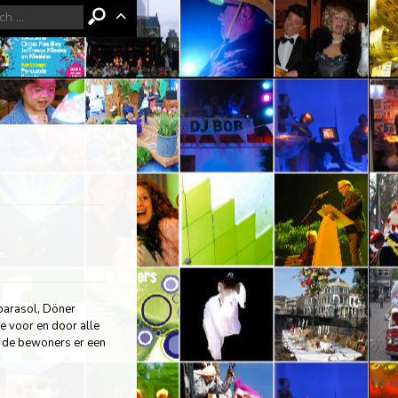
 parasol, Döner
e voor en door alle
 de bewoners er een