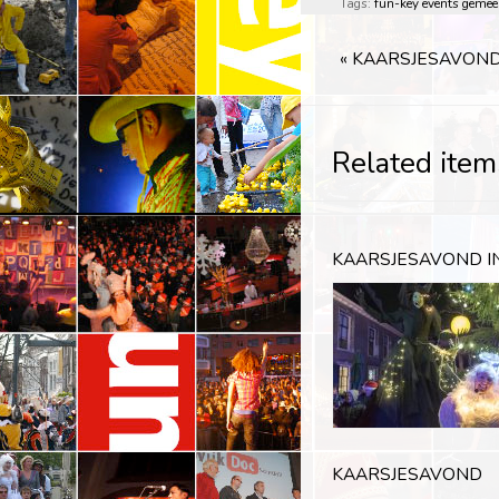
Tags:
fun-key events
gemee
«
KAARSJESAVOND
Related item
KAARSJESAVOND I
KAARSJESAVOND