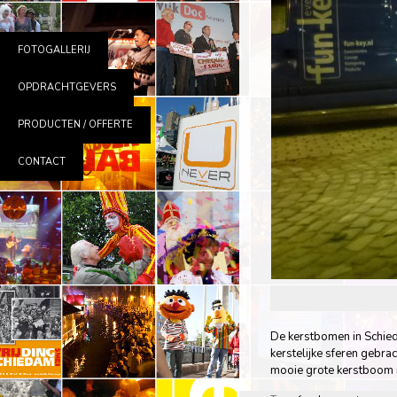
FOTOGALLERIJ
OPDRACHTGEVERS
PRODUCTEN / OFFERTE
CONTACT
De kerstbomen in Schied
kerstelijke sferen gebra
mooie grote kerstboom 