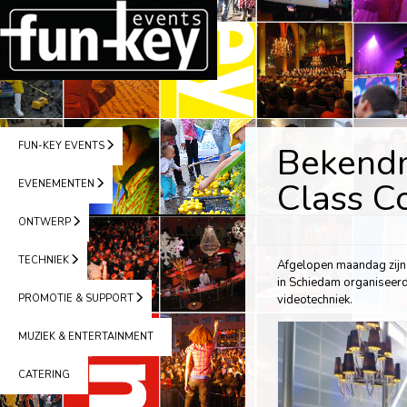
FUN-KEY EVENTS
Bekendm
Class C
EVENEMENTEN
ONTWERP
TECHNIEK
Afgelopen maandag zijn 
in Schiedam organiseerd
PROMOTIE & SUPPORT
videotechniek.
MUZIEK & ENTERTAINMENT
CATERING