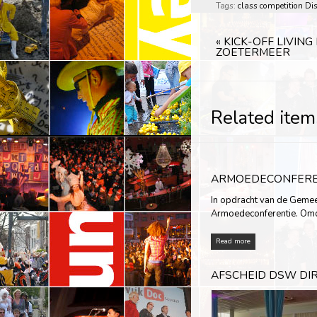
Tags:
class
competition
Dis
«
KICK-OFF LIVING
ZOETERMEER
Related item
ARMOEDECONFEREN
In opdracht van de Gem
Armoedeconferentie. Omd
Read more
AFSCHEID DSW DI