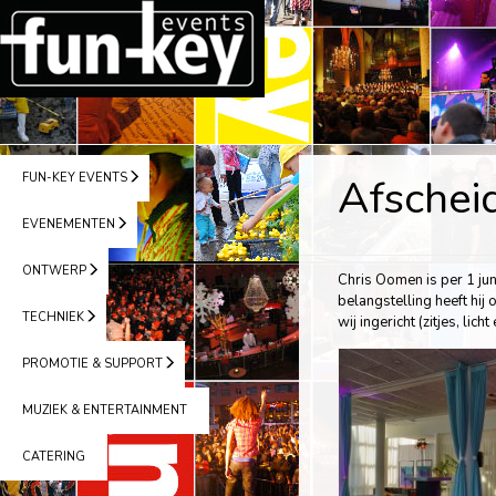
FUN-KEY EVENTS
Afschei
EVENEMENTEN
ONTWERP
Chris Oomen is per 1 ju
belangstelling heeft hi
TECHNIEK
wij ingericht (zitjes, lich
PROMOTIE & SUPPORT
MUZIEK & ENTERTAINMENT
CATERING