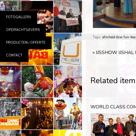
FOTOGALLERIJ
OPDRACHTGEVERS
Tags:
afscheid
dsw
fun-key
PRODUCTEN / OFFERTE
«
IJSSHOW IJSHA
CONTACT
Related item
WORLD CLASS COM