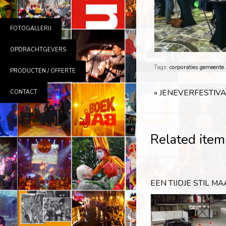
FOTOGALLERIJ
OPDRACHTGEVERS
Tags:
corporaties
gemeente
PRODUCTEN / OFFERTE
«
JENEVERFESTIV
CONTACT
Related item
EEN TIJDJE STIL MA