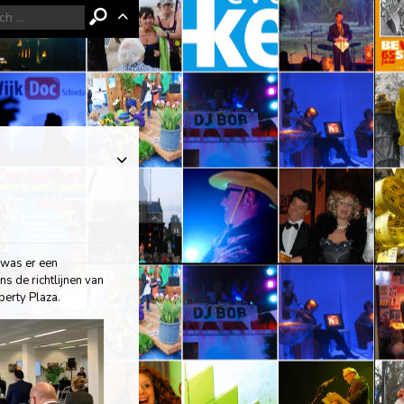
 was er een
 de richtlijnen van
perty Plaza.