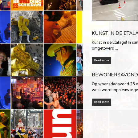
KUNST IN DE ETAL
Kunst in de Etalage! In 
omgetoverd …
Read more
BEWONERSAVOND 
Op woensdagavond 28 okt
west wordt opnieuw ing
Read more