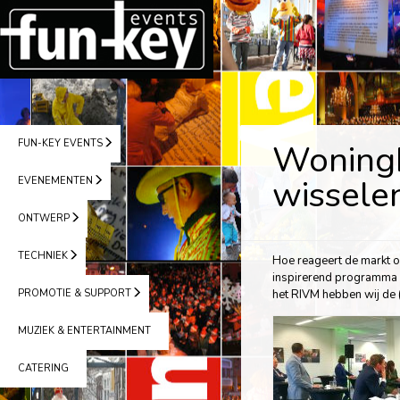
FUN-KEY EVENTS
Woning
wissele
EVENEMENTEN
ONTWERP
TECHNIEK
Hoe reageert de markt 
inspirerend programma v
PROMOTIE & SUPPORT
het RIVM hebben wij de 
MUZIEK & ENTERTAINMENT
CATERING