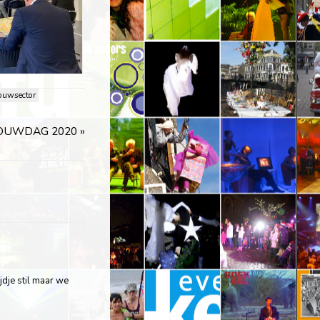
ouwsector
OUWDAG 2020
»
jdje stil maar we