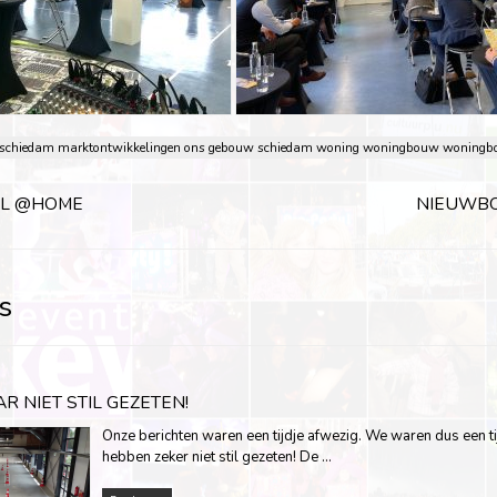
 schiedam
marktontwikkelingen
ons gebouw
schiedam
woning
woningbouw
woningb
AL @HOME
NIEUWB
s
AR NIET STIL GEZETEN!
Onze berichten waren een tijdje afwezig. We waren dus een ti
hebben zeker niet stil gezeten! De …